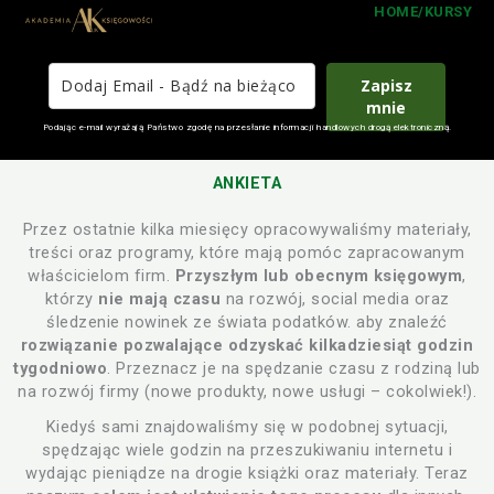
HOME/KURSY
Zapisz
mnie
Podając e-mail wyrażają Państwo zgodę na przesłanie informacji handlowych drogą elektroniczną.
ANKIETA
Przez ostatnie kilka miesięcy opracowywaliśmy materiały,
treści oraz programy, które mają pomóc zapracowanym
właścicielom firm.
Przyszłym lub obecnym księgowym
,
którzy
nie mają czasu
na rozwój, social media oraz
śledzenie nowinek ze świata podatków. aby znaleźć
rozwiązanie pozwalające odzyskać kilkadziesiąt godzin
tygodniowo
. Przeznacz je na spędzanie czasu z rodziną lub
na rozwój firmy (nowe produkty, nowe usługi – cokolwiek!).
Kiedyś sami znajdowaliśmy się w podobnej sytuacji,
spędzając wiele godzin na przeszukiwaniu internetu i
wydając pieniądze na drogie książki oraz materiały. Teraz