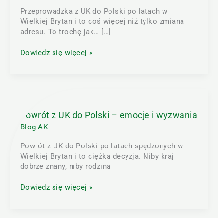
co
Przeprowadzka z UK do Polski po latach w
zabrać?
Wielkiej Brytanii to coś więcej niż tylko zmiana
Jak
adresu. To trochę jak… […]
nie
zbankrutować?
Dowiedz się więcej »
Powrót
z
UK
Powrót z UK do Polski – emocje i wyzwania
do
Blog AK
Polski
–
Powrót z UK do Polski po latach spędzonych w
emocje
Wielkiej Brytanii to ciężka decyzja. Niby kraj
i
dobrze znany, niby rodzina
wyzwania
Dowiedz się więcej »