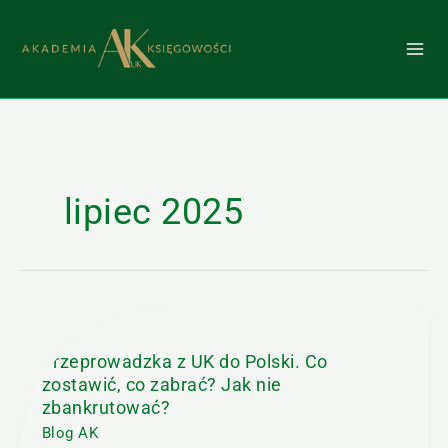
Przejdź
do
treści
lipiec 2025
Przeprowadzka
z
UK
Przeprowadzka z UK do Polski. Co
do
zostawić, co zabrać? Jak nie
Polski.
zbankrutować?
Co
Blog AK
zostawić,