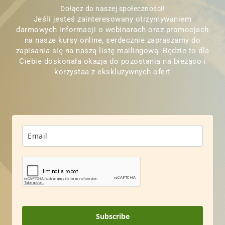
Dołącz do naszej społeczności!
Jeśli jesteś zainteresowany otrzymywaniem
darmowych informacji o webinarach oraz promocjach
na nasze kursy online, serdecznie zapraszamy do
zapisania się na naszą listę mailingową. Będzie to dla
Ciebie doskonała okazja do pozostania na bieżąco i
korzystaa z ekskluzywnych ofert
Subscribe