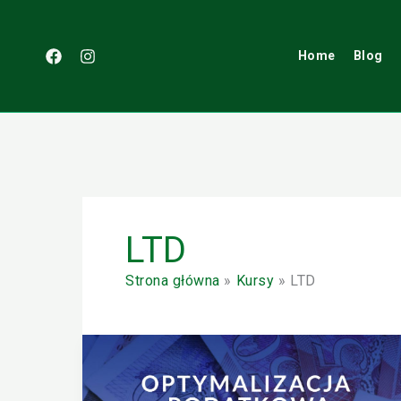
Przejdź
do
treści
Home
Blog
LTD
Strona główna
Kursy
LTD
Jak
zachować
jak