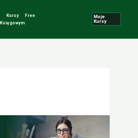
i
Kursy
Free
Moje
Kursy
 Księgowym
Podstawy
o
firmie