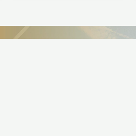
nformacji o webinarach
szamy do zapisania się na
kazja do pozostania na