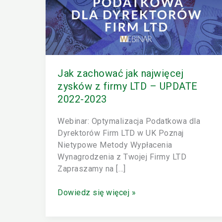
najwięcej
zysków
z
firmy
LTD
–
Jak zachować jak najwięcej
UPDATE
zysków z firmy LTD – UPDATE
2022-
2022-2023
2023
Webinar: Optymalizacja Podatkowa dla
Dyrektorów Firm LTD w UK Poznaj
Nietypowe Metody Wypłacenia
Wynagrodzenia z Twojej Firmy LTD
Zapraszamy na […]
Dowiedz się więcej »