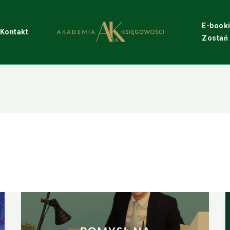
E-book
Kontakt
Zostań
Pomysł
na
biznes