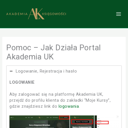
Przejdź
do
treści
Pomoc – Jak Działa Portal
Akademia UK
Logowanie, Rejestracja i hasło
LOGOWANIE
Aby zalogować się na platformę Akademia UK,
przejdź do profilu klienta do zakładki “Moje Kursy”,
gdzie znajdziesz link do
logowania
.