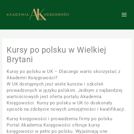
Przejdź
do
treści
Kursy po polsku w Wielkiej
Brytani
Kursy po polsku w UK – Dlaczego warto skorzystać z
Akademii Księgowości?
W UK dostępnych jest wiele kursów i szkoleń
prowadzonych w języku polskim. Jednym z najbardziej
wartościowych jest oferta portalu Akademia
Księgowości. Kursy po polsku w UK to doskonały
sposób na zdobycie nowych umiejętności i kwalifikacji.
Kursy księgowości i prowadzenia firmy po polsku
Portal Akademia Księgowości oferuje kursy
księgowości w pełni po polsku. Wyjaśniają one