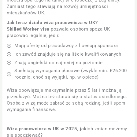
modelu opartego na taniej sile roboczej z zagranicy.
Zamiast tego stawiają na rozwój umiejętności
mieszkańców UK.
Jak teraz działa wiza pracownicza w UK?
Skilled Worker visa
pozwala osobom spoza UK
pracować legalnie, jeśli:
Mają ofertę od pracodawcy z licencją sponsora
Ich zawód znajduje się na liście kwalifikowanych
Znają angielski co najmniej na poziomie
Spełniają wymagania płacowe (zwykle min. £26,200
rocznie, choć są wyjątki, np. w opiece)
Wiza obowiązuje maksymalnie przez 5 lat i można ją
przedłużyć. Można też starać się o status osiedlonego.
Osoba z wizą może zabrać ze sobą rodzinę, jeśli spełni
wymagania finansowe.
Wiza pracownicza w UK w 2025, jak
ich zmian możemy
się spodziewać?