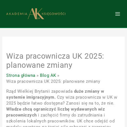
Przejdź
do
treści
Wiza pracownicza UK 2025:
planowane zmiany
Strona główna
Blog AK
Wiza pracownicza UK 2025: planowane zmiany
Rząd Wielkiej Brytanii zapowiada
duże zmiany w
systemie imigracyjnym.
Czy wiza pracownicza w UK w
2025 będzie łatwo dostępna? Zanosi się na to, że nie.
Władze chcą ograniczyć liczbę wydawanych wiz
pracowniczych
i zachęcić firmy do zatrudniania i
szkolenia lokalnych pracowników. UK chce odejść od