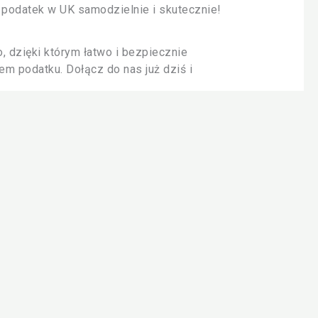
 podatek w UK samodzielnie i skutecznie!
, dzięki którym łatwo i bezpiecznie
m podatku. Dołącz do nas już dziś i
ne, ale dzięki dostępnym narzędziom i
i i logowania na stronie Government
sment. Odpowiedzialność za rozliczenie
rać rzetelną firmę. Certyfikat AAT nie