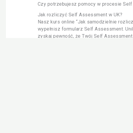
Czy potrzebujesz pomocy w procesie Self A
Jak rozliczyć Self Assessment w UK?
Nasz kurs online “Jak samodzielnie rozlic
wypełnisz formularz Self Assessment. Uni
zyskaj pewność, że Twój Self Assessment 
Czy rozliczenie Self Assessment jest trud
Wiele osób zadaje sobie to pytanie. Samo
informacjom online, jest to możliwe. Nasz 
Gateway po wypełnienie i przesłanie formu
Czy potrzebuję certyfikatu AAT do rozlicz
Nie, nie potrzebujesz certyfikatów AAT an
zawsze leży po stronie podatnika, niezależ
gwarantuje poprawności rozliczenia.
Rozliczenie Self Assessment krok po krok
Z naszym kursem online Self Assessment z
Ile kosztuje rozliczenie Self Assessment