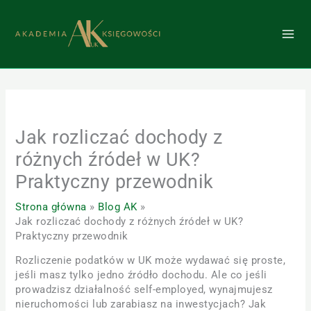
Przejdź
do
treści
Jak rozliczać dochody z
różnych źródeł w UK?
Praktyczny przewodnik
Strona główna
Blog AK
Jak rozliczać dochody z różnych źródeł w UK?
Praktyczny przewodnik
Rozliczenie podatków w UK może wydawać się proste,
jeśli masz tylko jedno źródło dochodu. Ale co jeśli
prowadzisz działalność self-employed, wynajmujesz
nieruchomości lub zarabiasz na inwestycjach? Jak