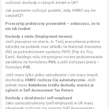
rozliczać dochody z różnych źródeł w UK?
Jak poprawnie rozliczyć podatki, żeby HMRC się nie
czepiał😉?
Przeczytaj praktyczny przewodnik – zobaczysz, że to
nie tak trudne!
Dochody z etatu (Employment Income)
Jeśli pracujesz na etacie, to Twój pracodawca pobiera
zaliczkę na podatek oraz składki na National Insurance
(NI) za pośrednictwem systemu PAYE (Pay As You
Earn). Każdego roku otrzymujesz roczne podsumowanie
zarobków na formularzu
P60
, a jeśli kończysz pracę –
formularz
P45
.
Jeśli masz tylko jedno zatrudnienie i nie masz innych
dochodów,
HMRC rozlicza Cię automatycznie.
Jeśli
jednak masz
dodatkowe źródła dochodu, musisz je
zgłosić w Self Assessment Tax Return.
Dochody z działalności self-employed
Jako samozatrudniony (self-employed) w UK masz
obowiązek rozliczać się poprzez Self Assessment i