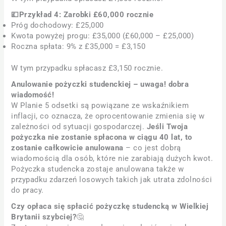
💷Przykład 4: Zarobki £60,000 rocznie
Próg dochodowy: £25,000
Kwota powyżej progu: £35,000 (£60,000 – £25,000)
Roczna spłata: 9% z £35,000 = £3,150
W tym przypadku spłacasz £3,150 rocznie.
Anulowanie pożyczki studenckiej – uwaga! dobra
wiadomość!
W Planie 5 odsetki są powiązane ze wskaźnikiem
inflacji, co oznacza, że oprocentowanie zmienia się w
zależności od sytuacji gospodarczej.
Jeśli Twoja
pożyczka nie zostanie spłacona w ciągu 40 lat, to
zostanie całkowicie anulowana
– co jest dobrą
wiadomością dla osób, które nie zarabiają dużych kwot.
Pożyczka studencka zostaje anulowana także w
przypadku zdarzeń losowych takich jak utrata zdolności
do pracy.
Czy opłaca się spłacić pożyczkę studencką w Wielkiej
Brytanii szybciej?
🤔