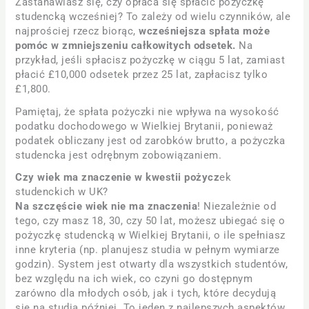
Zastanawiasz się, czy opłaca się spłacić pożyczkę
studencką wcześniej? To zależy od wielu czynników, ale
najprościej rzecz biorąc,
wcześniejsza spłata może
pomóc w zmniejszeniu całkowitych odsetek.
Na
przykład, jeśli spłacisz pożyczkę w ciągu 5 lat, zamiast
płacić £10,000 odsetek przez 25 lat, zapłacisz tylko
£1,800.
Pamiętaj, że spłata pożyczki nie wpływa na wysokość
podatku dochodowego w Wielkiej Brytanii, ponieważ
podatek obliczany jest od zarobków brutto, a pożyczka
studencka jest odrębnym zobowiązaniem.
Czy wiek ma znaczenie w kwestii pożycz
ek
studenckich w UK?
Na szczęście wiek nie ma znaczenia
! Niezależnie od
tego, czy masz 18, 30, czy 50 lat, możesz ubiegać się o
pożyczkę studencką w Wielkiej Brytanii, o ile spełniasz
inne kryteria (np. planujesz studia w pełnym wymiarze
godzin). System jest otwarty dla wszystkich studentów,
bez względu na ich wiek, co czyni go dostępnym
zarówno dla młodych osób, jak i tych, które decydują
się na studia później​. To jeden z najlepszych aspektów