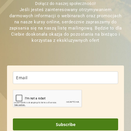
Dołącz do naszej społeczności!
Jeśli jesteś zainteresowany otrzymywaniem
darmowych informacji o webinarach oraz promocjach
na nasze kursy online, serdecznie zapraszamy do
zapisania się na naszą listę mailingową. Będzie to dla
Ciebie doskonała okazja do pozostania na bieżąco i
korzystaa z ekskluzywnych ofert
Subscribe