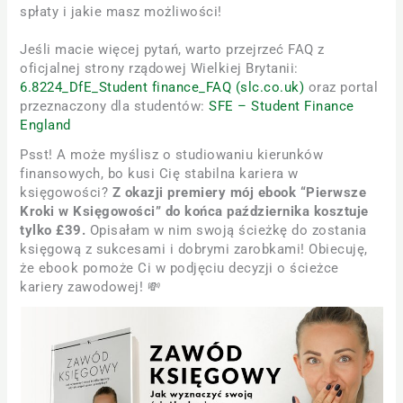
spłaty i jakie masz możliwości!
Jeśli macie więcej pytań, warto przejrzeć FAQ z
oficjalnej strony rządowej Wielkiej Brytanii:
6.8224_DfE_Student finance_FAQ (slc.co.uk)
oraz portal
przeznaczony dla studentów:
SFE – Student Finance
England
Psst! A może myślisz o studiowaniu kierunków
finansowych, bo kusi Cię stabilna kariera w
księgowości?
Z okazji premiery mój ebook “Pierwsze
Kroki w Księgowości” do końca października kosztuje
tylko £39.
Opisałam w nim swoją ścieżkę do zostania
księgową z sukcesami i dobrymi zarobkami! Obiecuję,
że ebook pomoże Ci w podjęciu decyzji o ścieżce
kariery zawodowej! 💸