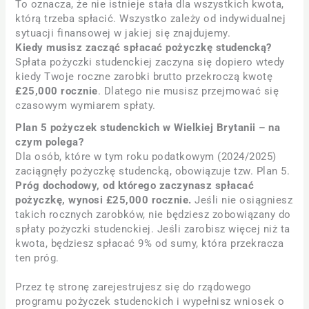
To oznacza, że nie istnieje stała dla wszystkich kwota,
którą trzeba spłacić. Wszystko zależy od indywidualnej
sytuacji finansowej w jakiej się znajdujemy.
Kiedy musisz zacząć spłacać pożyczkę studencką?
Spłata pożyczki studenckiej zaczyna się dopiero wtedy
kiedy Twoje roczne zarobki brutto przekroczą kwotę
£25,000 rocznie
. Dlatego nie musisz przejmować się
czasowym wymiarem spłaty.
Plan 5 pożyczek studenckich w Wielkiej Brytanii – na
czym polega?
Dla osób, które w tym roku podatkowym (2024/2025)
zaciągnęły pożyczkę studencką, obowiązuje tzw. Plan 5.
Próg dochodowy, od którego zaczynasz spłacać
pożyczkę, wynosi £25,000 rocznie.
Jeśli nie osiągniesz
takich rocznych zarobków, nie będziesz zobowiązany do
spłaty pożyczki studenckiej. Jeśli zarobisz więcej niż ta
kwota, będziesz spłacać 9% od sumy, która przekracza
ten próg.
Przez tę stronę zarejestrujesz się do rządowego
programu pożyczek studenckich i wypełnisz wniosek o