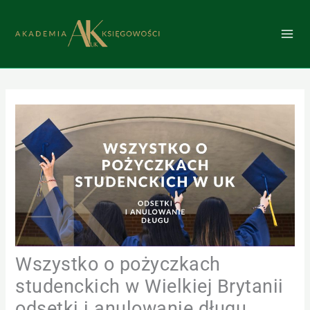
Przejdź
do
treści
Wszystko o pożyczkach
studenckich w Wielkiej Brytanii
odsetki i anulowanie długu