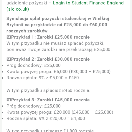
udzielenie pożyczki –
Login to Student Finance England
(slc.co.uk)
Symulacja spłat pożyczki studenckiej w Wielkiej
Brytanii na przykładzie od £25,000 do £60,000
rocznych zarobków
💷Przykład 1: Zarobki £25,000 rocznie
W tym przypadku nie musisz spłacać pożyczki,
ponieważ Twoje zarobki nie przekraczają £25,000.
💷Przykład 2: Zarobki £30,000 rocznie
Próg dochodowy: £25,000
Kwota powyżej progu: £5,000 (£30,000 – £25,000)
Roczna spłata: 9% z £5,000 = £450
W tym przypadku spłacisz £450 rocznie.
💷Przykład 3: Zarobki £45,000 rocznie
Próg dochodowy: £25,000
Kwota powyżej progu: £20,000 (£45,000 – £25,000)
Roczna spłata: 9% z £20,000 = £1,800
W tym przypadku spłacasz £1,800 rocznie.