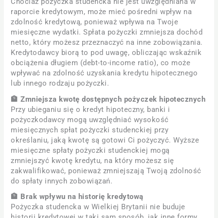
Chociaż pożyczka studencka nie jest uwzględniana w
raporcie kredytowym, może mieć pośredni wpływ na
zdolność kredytową, ponieważ wpływa na Twoje
miesięczne wydatki. Spłata pożyczki zmniejsza dochód
netto, który możesz przeznaczyć na inne zobowiązania.
Kredytodawcy biorą to pod uwagę, obliczając wskaźnik
obciążenia długiem (debt-to-income ratio), co może
wpływać na zdolność uzyskania kredytu hipotecznego
lub innego rodzaju pożyczki.
🏦 Zmniejsza kwotę dostępnych pożyczek hipotecznych
Przy ubieganiu się o kredyt hipoteczny, banki i
pożyczkodawcy mogą uwzględniać wysokość
miesięcznych spłat pożyczki studenckiej przy
określaniu, jaką kwotę są gotowi Ci pożyczyć. Wyższe
miesięczne spłaty pożyczki studenckiej mogą
zmniejszyć kwotę kredytu, na który możesz się
zakwalifikować, ponieważ zmniejszają Twoją zdolność
do spłaty innych zobowiązań.
🏦 Brak wpływu na historię kredytową
Pożyczka studencka w Wielkiej Brytanii nie buduje
historii kredytowej w taki sam sposób, jak inne formy